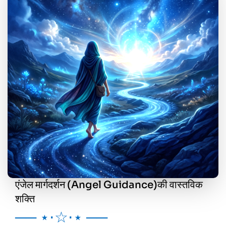
एंजेल मार्गदर्शन (Angel Guidance)की वास्तविक
शक्ति
── ⋆⋅☆⋅⋆ ──