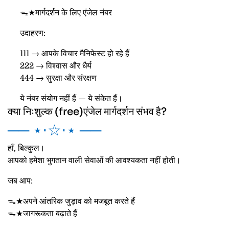
ᯓ★मार्गदर्शन के लिए एंजेल नंबर
उदाहरण:
111 → आपके विचार मैनिफेस्ट हो रहे हैं
222 → विश्वास और धैर्य
444 → सुरक्षा और संरक्षण
ये नंबर संयोग नहीं हैं — ये संकेत हैं।
क्या निःशुल्क (free)एंजेल मार्गदर्शन संभव है?
── ⋆⋅☆⋅⋆ ──
हाँ, बिल्कुल।
आपको हमेशा भुगतान वाली सेवाओं की आवश्यकता नहीं होती।
जब आप:
ᯓ★अपने आंतरिक जुड़ाव को मजबूत करते हैं
ᯓ★जागरूकता बढ़ाते हैं