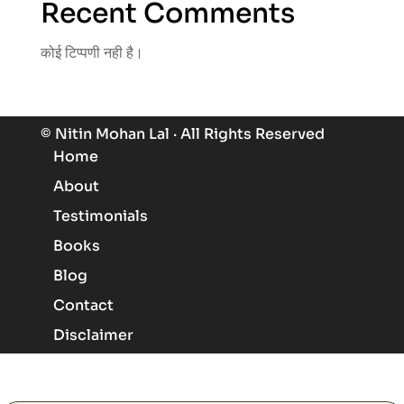
Recent Comments
कोई टिप्पणी नही है।
© Nitin Mohan Lal · All Rights Reserved
Home
About
Testimonials
Books
Blog
Contact
Know More About Angels
Disclaimer
Manifest My Desires With Angels
Overcome My Challenges With Angels
Know More About Angels