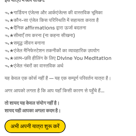
इस यात्रा में आप सीखेंगे:
ᯓ★गार्डियन एंजेल्स और आर्कएंजेल्स की वास्तविक भूमिका
ᯓ★कौन-सा एंजेल किस परिस्थिति में सहायता करता है
ᯓ★दैनिक affirmations द्वारा ऊर्जा बदलना
ᯓ★सीमाएँ तय करना (ना कहना सीखना)
ᯓ★समृद्ध जीवन बनाना
ᯓ★एंजेल मैनिफेस्टेशन तकनीकों का व्यावहारिक उपयोग
ᯓ★आत्म-छवि हीलिंग के लिए Divine You Meditation
ᯓ★एंजेल नंबरों का वास्तविक अर्थ
यह केवल एक कोर्स नहीं है — यह एक सम्पूर्ण परिवर्तन यात्रा है।
अगर आपको लगता है कि आप यहाँ किसी कारण से पहुँचे हैं…
तो शायद यह केवल संयोग नहीं है।
शायद यही आपका अगला कदम है।
अभी अपनी यात्रा शुरू करें