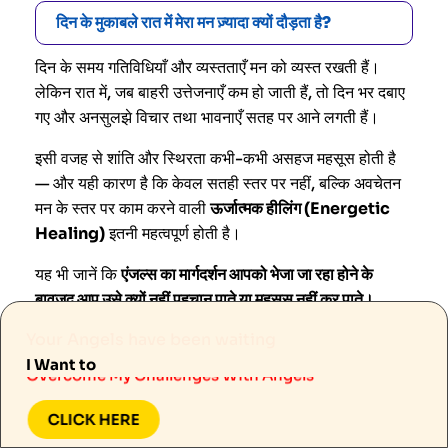
दिन के मुकाबले रात में मेरा मन ज़्यादा क्यों दौड़ता है?
दिन के समय गतिविधियाँ और व्यस्तताएँ मन को व्यस्त रखती हैं।
लेकिन रात में, जब बाहरी उत्तेजनाएँ कम हो जाती हैं, तो दिन भर दबाए
गए और अनसुलझे विचार तथा भावनाएँ सतह पर आने लगती हैं।
इसी वजह से शांति और स्थिरता कभी-कभी असहज महसूस होती है
— और यही कारण है कि केवल सतही स्तर पर नहीं, बल्कि अवचेतन
मन के स्तर पर काम करने वाली
ऊर्जात्मक हीलिंग (Energetic
Healing)
इतनी महत्वपूर्ण होती है।
यह भी जानें कि
एंजल्स का मार्गदर्शन आपको भेजा जा रहा होने के
बावजूद आप उसे क्यों नहीं पहचान पाते या महसूस नहीं कर पाते।
Know More About Angels
Your Angels have been waiting
क्या एंजल प्रैक्टिसेज़ वास्तव में चिंता (Anxiety) में मदद कर
Manifest My Desires With Angels
सकती हैं, या यह सिर्फ आध्यात्मिक बचाव (Spiritual
I Want to
Overcome My Challenges With Angels
Bypassing) है?
Know More About Angels
CLICK HERE
हीलिंग सेशन के दौरान मुझे कैसे पता चलेगा कि आर्कएंजेल
Manifest My Desires With Angels