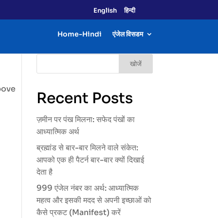
English
हिन्दी
Home-Hindi
एंजेल विसडम
खोजें
bove
Recent Posts
ज़मीन पर पंख मिलना: सफेद पंखों का
आध्यात्मिक अर्थ
ब्रह्मांड से बार-बार मिलने वाले संकेत:
आपको एक ही पैटर्न बार-बार क्यों दिखाई
देता है
999 एंजेल नंबर का अर्थ: आध्यात्मिक
महत्व और इसकी मदद से अपनी इच्छाओं को
कैसे प्रकट (Manifest) करें