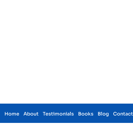
d
Home
About
Testimonials
Books
Blog
Contac
Know Mor
Manifest 