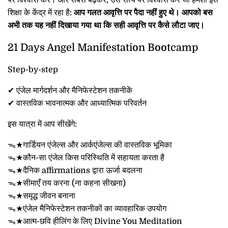
पर विश्वास करें। और सबसे बढ़कर, उस सत्य पर विश्वास करें जो हमेशा इस
शिक्षा के केंद्र में रहा है:
आप गलत आवृत्ति पर पैदा नहीं हुए थे। आपको बस
अभी तक यह नहीं दिखाया गया था कि सही आवृत्ति पर कैसे लौटा जाए।
21 Days Angel Manifestation Bootcamp
Step-by-step
✔ एंजेल मार्गदर्शन और मैनिफेस्टेशन तकनीकें
✔ वास्तविक भावनात्मक और आध्यात्मिक परिवर्तन
इस यात्रा में आप सीखेंगे:
ᯓ★गार्डियन एंजेल्स और आर्कएंजेल्स की वास्तविक भूमिका
ᯓ★कौन-सा एंजेल किस परिस्थिति में सहायता करता है
ᯓ★दैनिक affirmations द्वारा ऊर्जा बदलना
ᯓ★सीमाएँ तय करना (ना कहना सीखना)
ᯓ★समृद्ध जीवन बनाना
ᯓ★एंजेल मैनिफेस्टेशन तकनीकों का व्यावहारिक उपयोग
ᯓ★आत्म-छवि हीलिंग के लिए Divine You Meditation