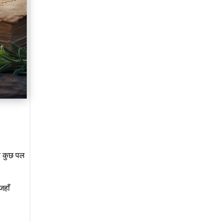
र कुछ पल
जहाँ